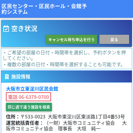
区民センター・区民ホール・会館予
約システム
空き状況
キャンセル待ち申込を行う
戻る
・ご希望の部屋の日付・時間帯を選択し、予約ボタンを押
してください。
・複数の部屋の日付・時間帯を選択することも可能です。
施設情報
大阪市立東淀川区民会館
電話 06-6379-0700
同じ週で違う施設を検索
住所：
〒
533-0023
大阪市東淀川区東淡路1丁目4番53号
運営統括責任者：
（一財）大阪市コミュニティ協会
大
阪市コミュニティ協会 理事長 大垣 純一