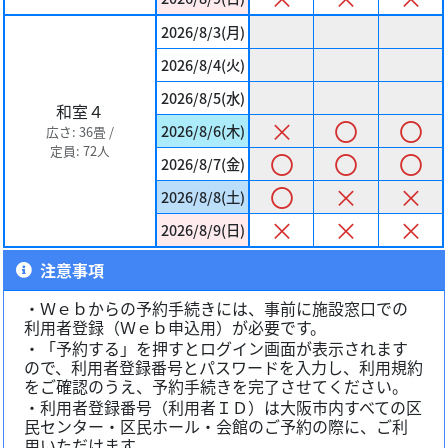
2026/8/3(月)
2026/8/4(火)
2026/8/5(水)
和室４
×
〇
〇
2026/8/6(木)
広さ: 36畳 /
定員: 72人
〇
〇
〇
2026/8/7(金)
〇
×
×
2026/8/8(土)
×
×
×
2026/8/9(日)
注意事項
・Ｗｅｂからの予約手続きには、事前に施設窓口での
利用者登録（Ｗｅｂ申込用）が必要です。
・「予約する」を押すとログイン画面が表示されます
ので、利用者登録番号とパスワードを入力し、利用規約
をご確認のうえ、予約手続きを完了させてください。
・利用者登録番号（利用者ＩＤ）は大阪市内すべての区
民センター・区民ホール・会館のご予約の際に、ご利
用いただけます。