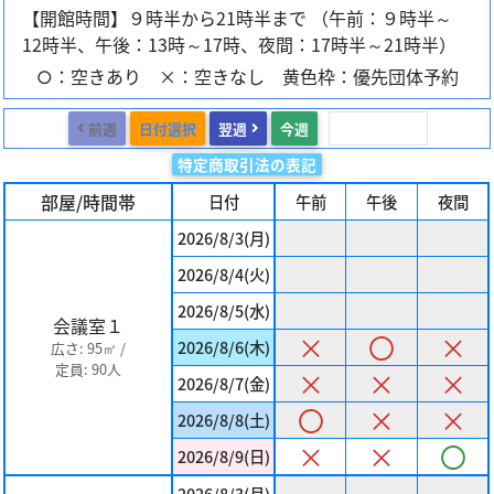
【開館時間】９時半から21時半まで （午前：９時半～
12時半、午後：13時～17時、夜間：17時半～21時半）
○：空きあり ×：空きなし 黄色枠：優先団体予約
前週
日付選択
翌週
今週
特定商取引法の表記
部屋/時間帯
日付
午前
午後
夜間
2026/8/3(月)
2026/8/4(火)
2026/8/5(水)
会議室１
×
〇
×
2026/8/6(木)
広さ: 95㎡ /
定員: 90人
×
×
×
2026/8/7(金)
〇
×
×
2026/8/8(土)
×
×
〇
2026/8/9(日)
2026/8/3(月)