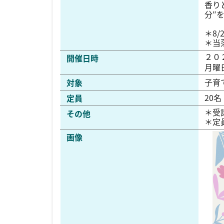
香り
分″
＊8/
＊当
２０
開催日時
月曜
子育
対象
20
名
定員
＊受
その他
＊定
画像