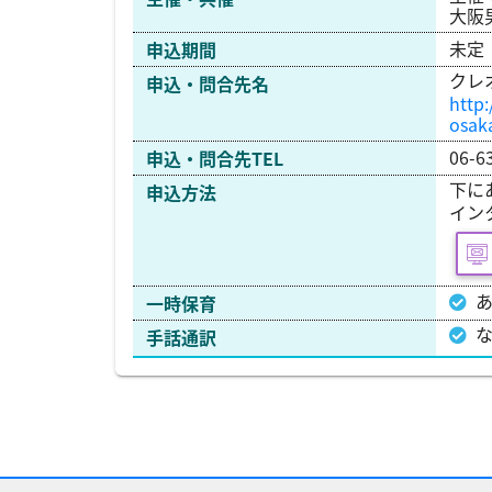
大阪
未定
申込期間
クレ
申込・問合先名
http
osaka
06-6
申込・問合先TEL
下に
申込方法
イン
一時保育
手話通訳