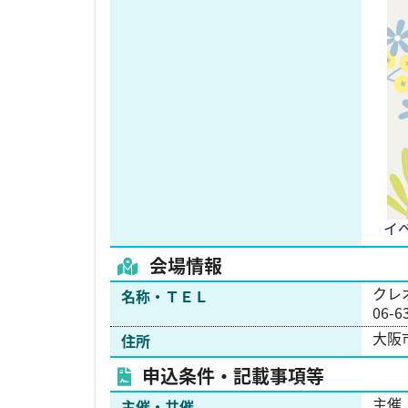
イ
会場情報
クレ
名称・ＴＥＬ
06-6
大阪市
住所
申込条件・記載事項等
主催
主催・共催