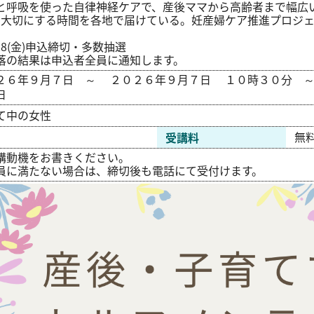
と呼吸を使った自律神経ケアで、産後ママから高齢者まで幅広
を大切にする時間を各地で届けている。妊産婦ケア推進プロジ
28(金)申込締切・多数抽選
落の結果は申込者全員に通知します。
２６年９月７日
～
２０２６年９月７日
１０時３０分
日
て中の女性
無
受講料
講動機をお書きください。
員に満たない場合は、締切後も電話にて受付けます。