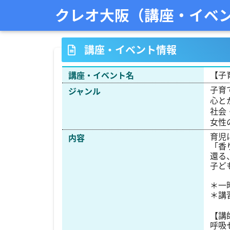
クレオ大阪（講座・イベ
講座・イベント情報
【子
講座・イベント名
子育
ジャンル
心と
社会
女性
育児
内容
「香
還る
子ど
＊一
＊講
【講
呼吸