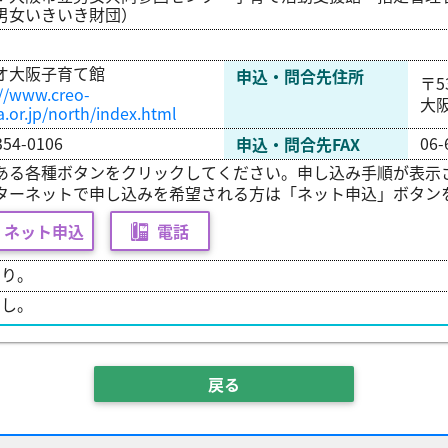
男女いきいき財団）
オ大阪子育て館
申込・問合先住所
〒
5
://www.creo-
大阪
.or.jp/north/index.html
354-0106
06-
申込・問合先FAX
ある各種ボタンをクリックしてください。申し込み手順が表示
ターネットで申し込みを希望される方は「ネット申込」ボタン
ネット申込
電話
あり
。
なし
。
戻る