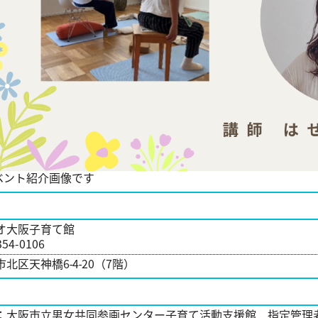
ベント紹介画像です
オ大阪子育て館
354-0106
北区天神橋6‐4‐20（7階）
：大阪市立男女共同参画センター子育て活動支援館 指定管理