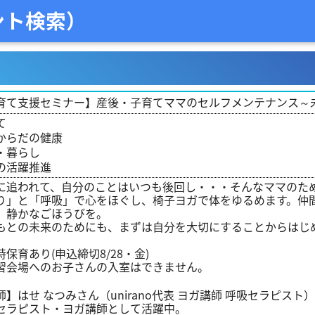
ント検索）
育て支援セミナー】産後・子育てママのセルフメンテナンス～未
て
からだの健康
・暮らし
の活躍推進
に追われて、自分のことはいつも後回し・・・そんなママのため
り」と「呼吸」で心をほぐし、椅子ヨガで体をゆるめます。仲間
、静かなごほうびを。
もとの未来のためにも、まずは自分を大切にすることからはじ
時保育あり(申込締切8/28・金)
習会場へのお子さんの入室はできません。
師】はせ なつみさん（unirano代表 ヨガ講師 呼吸セラピスト）
セラピスト・ヨガ講師として活躍中。